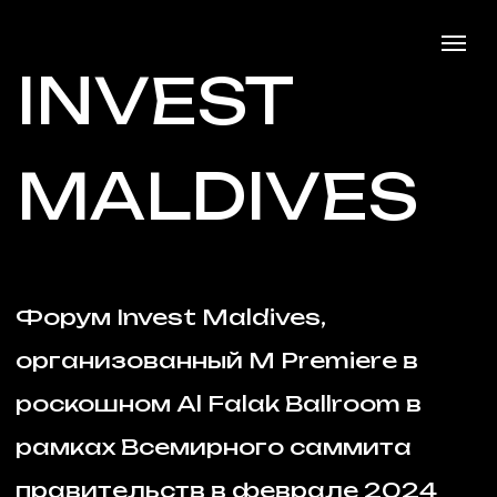
INVEST
MALDIVES
Форум Invest Maldives,
организованный M Premiere в
роскошном Al Falak Ballroom в
рамках Всемирного саммита
правительств в феврале 2024
года, собрал почти 300
участников из более чем 100
компаний. Среди гостей были
президент Мохамед Муиззи,