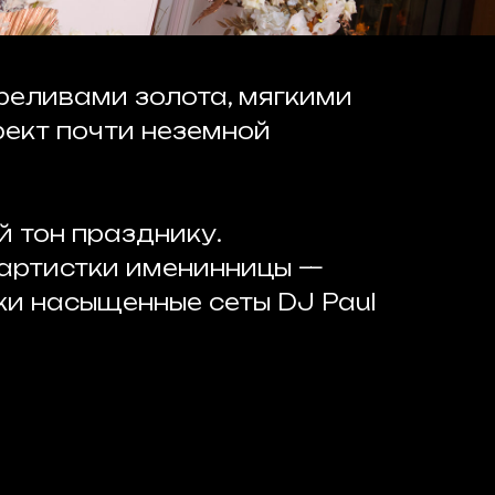
реливами золота, мягкими
ект почти неземной
й тон празднику.
 артистки именинницы —
ки насыщенные сеты DJ Paul