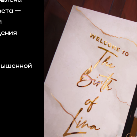
вета —
и
дения
вышенной