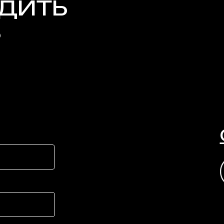
УДИТЬ
?