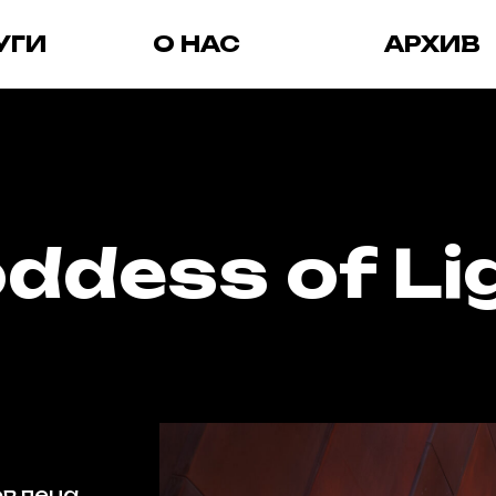
УГИ
О НАС
АРХИВ
ddess of Li
овлена